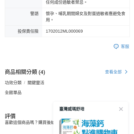
任何成份過敏者禁忌。
警語
懷孕、哺乳期間婦女及對蛋過敏者應避免食
用。
投保責任險
1702012ML000069
客服
商品相關分類 (4)
查看全部
功效分類
關鍵靈活
全館單品
臺灣威瑪舒培
評價
喜歡這個商品嗎？購買後給他一個好評吧