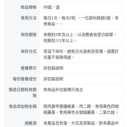
商品規格
90錠／盒
食用方法
每日1次，每次2粒 ，一日請勿超過5錠，多
食無益。。
保存期限
未開封3年含以上，以消費者收受日起算，
效期至少1年以上。
保存方式
室溫下保存，避免日光直射及受潮，請置於
兒童不易取得處。
營養標示
詳包裝說明
每份營養成份
詳包裝說明
製造日期有效期
依商品外包裝標示為主
限
食品添加物名稱
羥丙基甲基纖維素、丙二醇、食用黃色四號
鋁麗基、食用黃色五號鋁麗基、二氧化鈦。
過敏源
本產品含有蛋、大豆及其製品，對本產品中