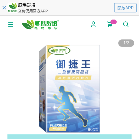
威瑪舒培
開啟APP
立刻使用官方APP
0
1
/
2