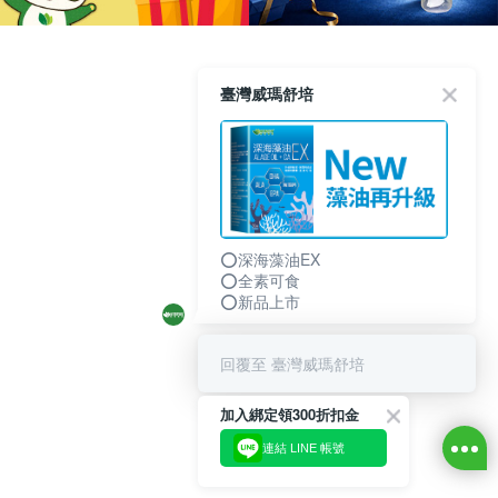
臺灣威瑪舒培
⭕深海藻油EX
⭕全素可食
⭕新品上市
回覆至 臺灣威瑪舒培
加入綁定領300折扣金
連結 LINE 帳號