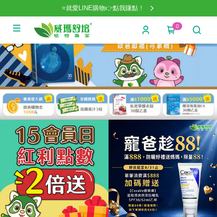
⭐就愛LINE購物👉點我賺點！
0