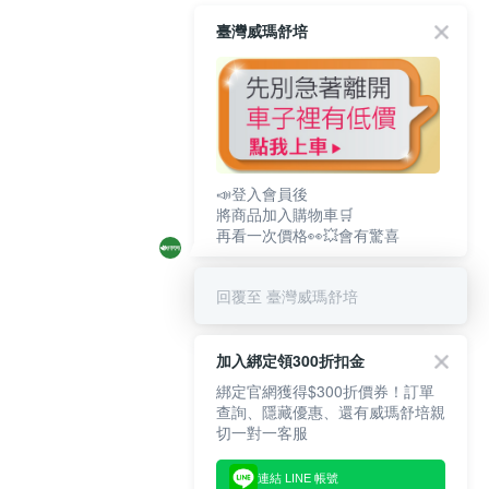
臺灣威瑪舒培
📣登入會員後
將商品加入購物車🛒
再看一次價格👀💥會有驚喜
回覆至 臺灣威瑪舒培
加入綁定領300折扣金
綁定官網獲得$300折價券！訂單
查詢、隱藏優惠、還有威瑪舒培親
切一對一客服
連結 LINE 帳號