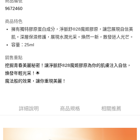
商品編號
信用卡分期付款
9672460
3 期 0 利率 每期
NT$1,226
21家銀行
商品特色
6 期 0 利率 每期
NT$613
21家銀行
合作金庫商業銀行
第一商業銀行
擁有獨特膠原蛋白成分，淨脈舒®28魔姬膠原，讓您展現自信美
華南商業銀行
彰化商業銀行
12 期 0 利率 每期
NT$306
21家銀行
合作金庫商業銀行
第一商業銀行
肌。深層保濕修護，展現水潤光采。煥然一新，散發迷人光芒。
上海商業儲蓄銀行
台北富邦商業銀行
華南商業銀行
彰化商業銀行
24 期 0 利率 每期
NT$153
20家銀行
合作金庫商業銀行
第一商業銀行
國泰世華商業銀行
兆豐國際商業銀行
容量：25ml
上海商業儲蓄銀行
台北富邦商業銀行
華南商業銀行
彰化商業銀行
臺灣中小企業銀行
台中商業銀行
合作金庫商業銀行
第一商業銀行
超商取貨付款
國泰世華商業銀行
兆豐國際商業銀行
上海商業儲蓄銀行
台北富邦商業銀行
銷售重點
匯豐（台灣）商業銀行
華泰商業銀行
華南商業銀行
彰化商業銀行
臺灣中小企業銀行
台中商業銀行
國泰世華商業銀行
兆豐國際商業銀行
聯邦商業銀行
遠東國際商業銀行
LINE Pay
上海商業儲蓄銀行
台北富邦商業銀行
挖掘青春美麗秘密！讓淨脈舒®28魔姬膠原為你的肌膚注入自信，
匯豐（台灣）商業銀行
華泰商業銀行
臺灣中小企業銀行
台中商業銀行
元大商業銀行
永豐商業銀行
兆豐國際商業銀行
臺灣中小企業銀行
煥發年輕光采！🌟
聯邦商業銀行
遠東國際商業銀行
匯豐（台灣）商業銀行
華泰商業銀行
Apple Pay
玉山商業銀行
星展（台灣）商業銀行
台中商業銀行
匯豐（台灣）商業銀行
元大商業銀行
永豐商業銀行
魔法般的效果，讓你重現美麗！
聯邦商業銀行
遠東國際商業銀行
台新國際商業銀行
中國信託商業銀行
華泰商業銀行
聯邦商業銀行
玉山商業銀行
星展（台灣）商業銀行
街口支付
元大商業銀行
永豐商業銀行
台灣樂天信用卡公司
遠東國際商業銀行
元大商業銀行
台新國際商業銀行
中國信託商業銀行
玉山商業銀行
星展（台灣）商業銀行
永豐商業銀行
玉山商業銀行
台灣樂天信用卡公司
悠遊付
台新國際商業銀行
中國信託商業銀行
星展（台灣）商業銀行
台新國際商業銀行
台灣樂天信用卡公司
詳細說明
商品規格
相關推薦
中國信託商業銀行
台灣樂天信用卡公司
AFTEE先享後付
相關說明
【關於「AFTEE先享後付」】
ATM付款
AFTEE先享後付是「在收到商品之後才付款」的支付方式。 讓您購物簡單
便利好安心！