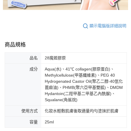
顯示電腦版詳細說明
商品規格
品名
28魔姬膠原
成分
Aqua(水)、41℃ collagen(膠原蛋白)、
Methylcellulose(甲基纖維素)、PEG 40
Hydrogenated Castor Oil(聚乙二醇-40氫化
蓖麻油)、PHMB(聚六亞甲基雙胍)、DMDM
Hydantoin(二羥甲基二甲基乙內酰脲)、
Squalane(角鯊烷)
使用方式
化妝水輕敷肌膚後取適量均勻塗抺於肌膚
容量
25ml