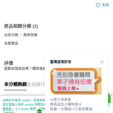
客服
商品相關分類 (2)
功效分類
美妍保養
全館單品
臺灣威瑪舒培
評價
喜歡這個商品嗎？購買後給他一個好評吧
本分類熱銷
全站排行
📣登入會員後
本網站中使用 cookie，欲查詢有關本網站使用 cookie 方式之詳情，及若您不希
將商品加入購物車🛒
熱門標籤
望在電腦上使用 cookie 時應如何變更電腦的 cookie 設定，請參閱本網站「
隱私
再看一次價格👀💥會有驚喜
權條款
」之 Cookie 聲明。您繼續使用本網站即表示您同意本公司得按本網站使