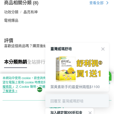
商品相關分類 (8)
查看全部
功效分類
晶亮有神
電視爆品
評價
喜歡這個商品嗎？購買後給他一個好評吧
臺灣威瑪舒培
本分類熱銷
全站排行
本網站中使用 cookie，欲查詢有關本網站使用 cookie 方式之詳情，及若您不希
熱門標籤
望在電腦上使用 cookie 時應如何變更電腦的 cookie 設定，請參閱本網站「
隱私
葉黃素新手的最愛🆕兩瓶$1100
權條款
」之 Cookie 聲明。您繼續使用本網站即表示您同意本公司得按本網站使
用條款之 Cookie 聲明使用 cookie。
了解更多 >
回覆至 臺灣威瑪舒培
我知道了
加入綁定領300折扣金