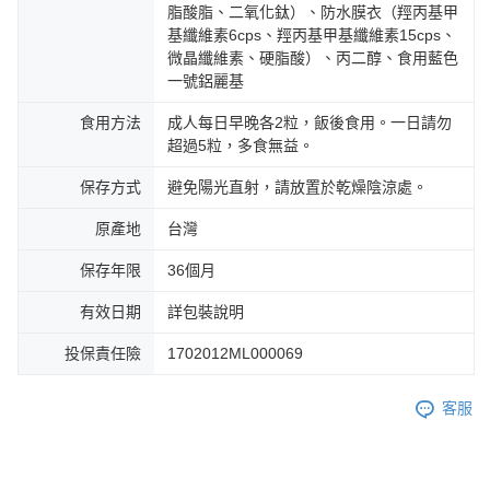
脂酸脂、二氧化鈦）、防水膜衣（羥丙基甲
基纖維素6cps、羥丙基甲基纖維素15cps、
微晶纖維素、硬脂酸）、丙二醇、食用藍色
一號鋁麗基
食用方法
成人每日早晚各2粒，飯後食用。一日請勿
超過5粒，多食無益。
保存方式
避免陽光直射，請放置於乾燥陰涼處。
原產地
台灣
保存年限
36個月
有效日期
詳包裝說明
投保責任險
1702012ML000069
客服