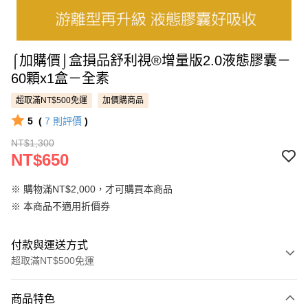
⌠加購價⌡盒損品舒利視®增量版2.0液態膠囊－
60顆x1盒－全素
超取滿NT$500免運
加價購商品
5
(
7
則評價
)
NT$1,300
NT$650
※ 購物滿NT$2,000，才可購買本商品
※ 本商品不適用折價券
付款與運送方式
超取滿NT$500免運
付款方式
商品特色
信用卡一次付款