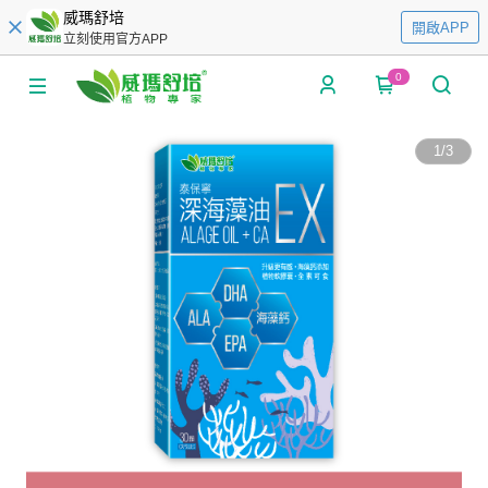
威瑪舒培
開啟APP
立刻使用官方APP
0
1
/
3