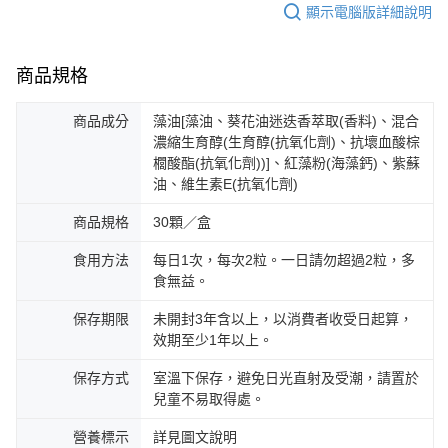
顯示電腦版詳細說明
商品規格
商品成分
藻油[藻油、葵花油迷迭香萃取(香料)、混合
濃縮生育醇(生育醇(抗氧化劑)、抗壞血酸棕
櫚酸酯(抗氧化劑))]、紅藻粉(海藻鈣)、紫蘇
油、維生素E(抗氧化劑)
商品規格
30顆／盒
食用方法
每日1次，每次2粒。一日請勿超過2粒，多
食無益。
保存期限
未開封3年含以上，以消費者收受日起算，
效期至少1年以上。
保存方式
室溫下保存，避免日光直射及受潮，請置於
兒童不易取得處。
營養標示
詳見圖文說明