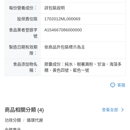
每份營養成份：
詳包裝說明
投保責任險
1702012ML000069
食品業者登錄字
A154667086000000
號
製造日期有效期
依商品外包裝標示為主
限：
食品添加物名
膠囊成份：純水、樹薯澱粉、甘油、海藻多
稱：
糖、黃色四號、藍色一號
客服
商品相關分類 (4)
查看全部
功效分類
循環代謝
全館單品