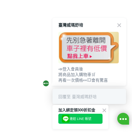
臺灣威瑪舒培
📣登入會員後
將商品加入購物車🛒
再看一次價格👀💥會有驚喜
回覆至 臺灣威瑪舒培
加入綁定領300折扣金
連結 LINE 帳號