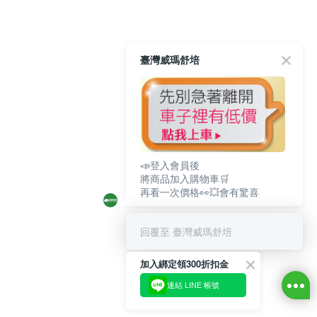
臺灣威瑪舒培
📣登入會員後
將商品加入購物車🛒
再看一次價格👀💥會有驚喜
回覆至 臺灣威瑪舒培
加入綁定領300折扣金
連結 LINE 帳號