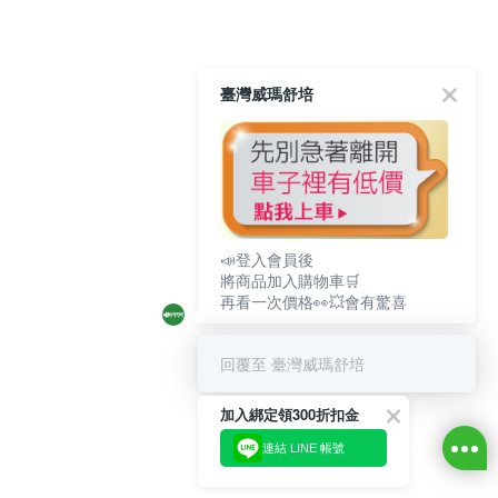
臺灣威瑪舒培
📣登入會員後
將商品加入購物車🛒
再看一次價格👀💥會有驚喜
回覆至 臺灣威瑪舒培
加入綁定領300折扣金
連結 LINE 帳號