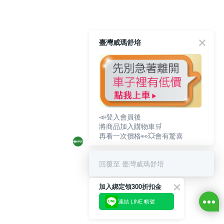
臺灣威瑪舒培
📣登入會員後
將商品加入購物車🛒
再看一次價格👀💥會有驚喜
回覆至 臺灣威瑪舒培
加入綁定領300折扣金
連結 LINE 帳號