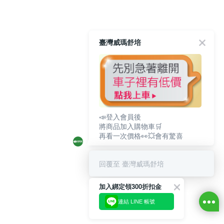
臺灣威瑪舒培
📣登入會員後
將商品加入購物車🛒
再看一次價格👀💥會有驚喜
回覆至 臺灣威瑪舒培
加入綁定領300折扣金
連結 LINE 帳號