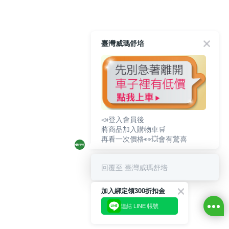
臺灣威瑪舒培
📣登入會員後
將商品加入購物車🛒
再看一次價格👀💥會有驚喜
回覆至 臺灣威瑪舒培
加入綁定領300折扣金
連結 LINE 帳號