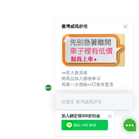
臺灣威瑪舒培
📣登入會員後
將商品加入購物車🛒
再看一次價格👀💥會有驚喜
回覆至 臺灣威瑪舒培
加入綁定領300折扣金
連結 LINE 帳號