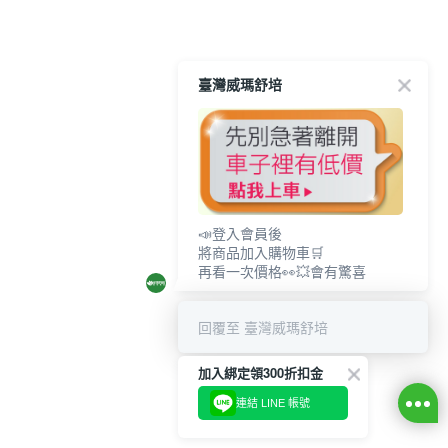
臺灣威瑪舒培
📣登入會員後
將商品加入購物車🛒
再看一次價格👀💥會有驚喜
回覆至 臺灣威瑪舒培
加入綁定領300折扣金
連結 LINE 帳號