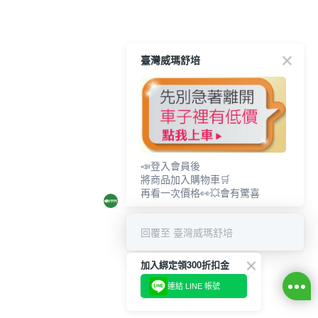
臺灣威瑪舒培
📣登入會員後
將商品加入購物車🛒
再看一次價格👀💥會有驚喜
回覆至 臺灣威瑪舒培
加入綁定領300折扣金
連結 LINE 帳號