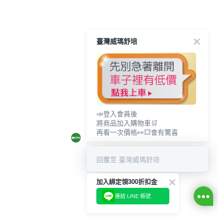
臺灣威瑪舒培
📣登入會員後
將商品加入購物車🛒
再看一次價格👀💥會有驚喜
回覆至 臺灣威瑪舒培
加入綁定領300折扣金
連結 LINE 帳號