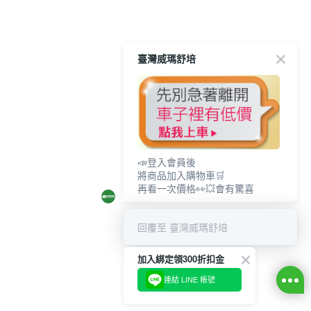
臺灣威瑪舒培
📣登入會員後
將商品加入購物車🛒
再看一次價格👀💥會有驚喜
回覆至 臺灣威瑪舒培
加入綁定領300折扣金
連結 LINE 帳號