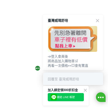
臺灣威瑪舒培
📣登入會員後
將商品加入購物車🛒
再看一次價格👀💥會有驚喜
回覆至 臺灣威瑪舒培
加入綁定領300折扣金
連結 LINE 帳號