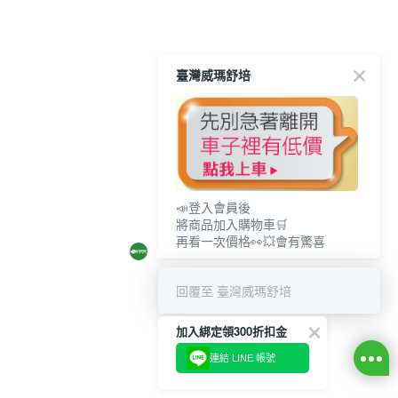
臺灣威瑪舒培
📣登入會員後
將商品加入購物車🛒
再看一次價格👀💥會有驚喜
回覆至 臺灣威瑪舒培
加入綁定領300折扣金
連結 LINE 帳號