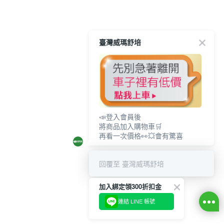
臺灣威瑪舒培
📣登入會員後
將商品加入購物車🛒
再看一次價格👀💥會有驚喜
回覆至 臺灣威瑪舒培
加入綁定領300折扣金
連結 LINE 帳號