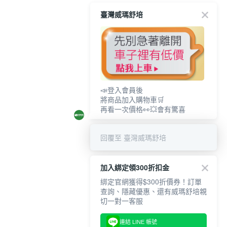
臺灣威瑪舒培
📣登入會員後
將商品加入購物車🛒
再看一次價格👀💥會有驚喜
回覆至 臺灣威瑪舒培
加入綁定領300折扣金
綁定官網獲得$300折價券！訂單
查詢、隱藏優惠、還有威瑪舒培親
切一對一客服
連結 LINE 帳號