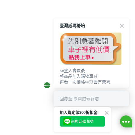
臺灣威瑪舒培
📣登入會員後
將商品加入購物車🛒
再看一次價格👀💥會有驚喜
回覆至 臺灣威瑪舒培
加入綁定領300折扣金
連結 LINE 帳號